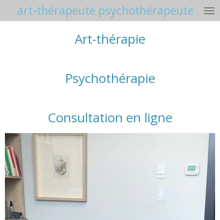
art-thérapeute psychothérapeute
Passer
au
contenu
Art-thérapie
principal
Psychothérapie
Consultation en ligne